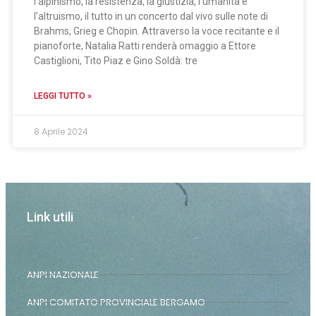
l’alpinismo, la resistenza, la giustizia, l’umanità e
l’altruismo, il tutto in un concerto dal vivo sulle note di
Brahms, Grieg e Chopin. Attraverso la voce recitante e il
pianoforte, Natalia Ratti renderà omaggio a Ettore
Castiglioni, Tito Piaz e Gino Soldà: tre
LEGGI TUTTO »
8 Aprile 2024
Link utili
ANPI NAZIONALE
ANPI COMITATO PROVINCIALE BERGAMO