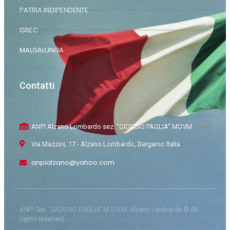
PATRIA INDIPENDENTE
ISREC
MALGALUNGA
Contatti
ANPI Alzano Lombardo sez. “GIORGIO PAGLIA” MOVM
Via Mazzini, 17 - Alzano Lombardo, Bergamo Italia
anpialzano@yahoo.com
ANPI Sez. "GIORGIO PAGLIA" M.O.V.M. Alzano Lombardo © All
rights reserved